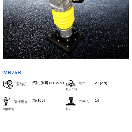
MR75R
汽油, 罗宾 EH12-2D
2.1(2.9)
功率
发动机
kw(hp)
75(165)
14
操作重量
冲击力
kg(lbs)
kN