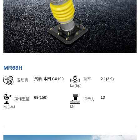
MR68H
汽油, 本田 GX100
2.1(2.9)
功率
发动机
kw(hp)
68(150)
13
操作重量
冲击力
kg(lbs)
kN