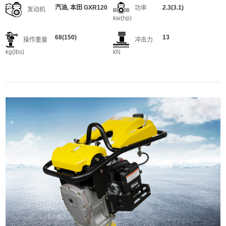
汽油, 本田 GXR120
2.3(3.1)
功率
发动机
kw(hp)
68(150)
13
操作重量
冲击力
kg(lbs)
kN