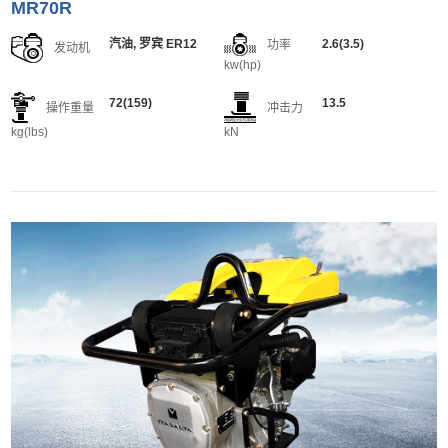
MR70R
汽油, 罗宾 ER12
2.6(3.5)
功率
发动机
kw(hp)
72(159)
13.5
操作重量
冲击力
kg(lbs)
kN