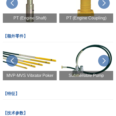
prev
next
PT (Engine Shaft)
PT (Engine Coupling)
【额外零件】
prev
next
MVP-MVS Vibrator Poker
Submersible Pump
【特征】
【技术参数】